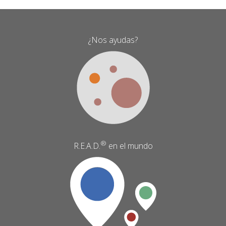
protección
de
menores
¿Nos ayudas?
cantidad
®
R.E.A.D.
en el mundo