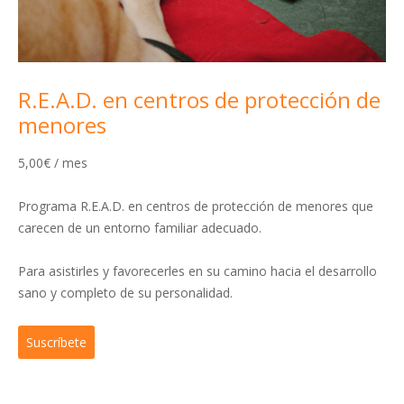
R.E.A.D. en centros de protección de
menores
5,00
€
/ mes
Programa R.E.A.D. en centros de protección de menores que
carecen de un entorno familiar adecuado.
Para asistirles y favorecerles en su camino hacia el desarrollo
sano y completo de su personalidad.
R.E.A.D.
Suscríbete
en
centros
de