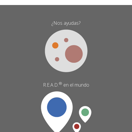
¿Nos ayudas?
®
R.E.A.D.
en el mundo