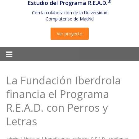
®
Estudio del Programa R.E.A.D.
Con la colaboración de la Universidad
Complutense de Madrid
Ver proyecto
La Fundación Iberdrola
financia el Programa
R.E.A.D. con Perros y
Letras
admin
|
Noticias
|
beneficiarios
,
colegios R.E.A.D.
,
confianza
,