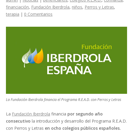
financiación
,
Fundación Iberdrola
,
niños
,
Perros y Letras
,
terapia
|
0 Comentarios
La Fundación Iberdrola financia el Programa R.E.A.D. con Perros y Letras
La
Fundación Iberdrola
financia
por segundo año
consecutivo
la introducción y desarrollo del Programa R.E.A.D.
con Perros y Letras
en ocho colegios públicos españoles.