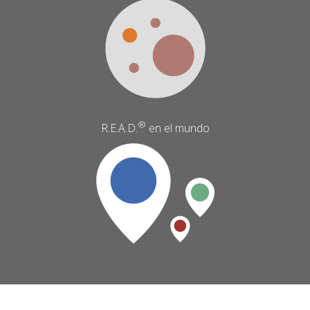
®
R.E.A.D.
en el mundo