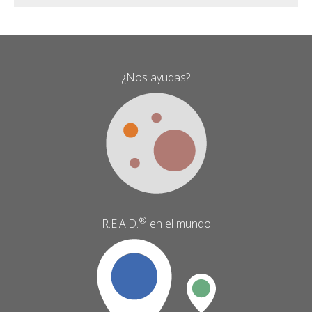
¿Nos ayudas?
®
R.E.A.D.
en el mundo