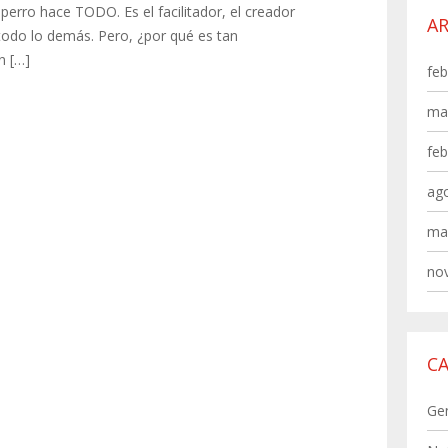
 perro hace TODO. Es el facilitador, el creador
A
todo lo demás. Pero, ¿por qué es tan
n […]
feb
ma
feb
ag
ma
no
C
Ge