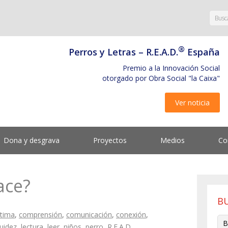
®
Perros y Letras – R.E.A.D.
España
Premio a la Innovación Social
otorgado por Obra Social "la Caixa"
Ver noticia
Dona y desgrava
Proyectos
Medios
Co
ace?
B
tima
,
comprensión
,
comunicación
,
conexión
,
luidez
,
lectura
,
leer
,
niños
,
perro
,
R.E.A.D.
,