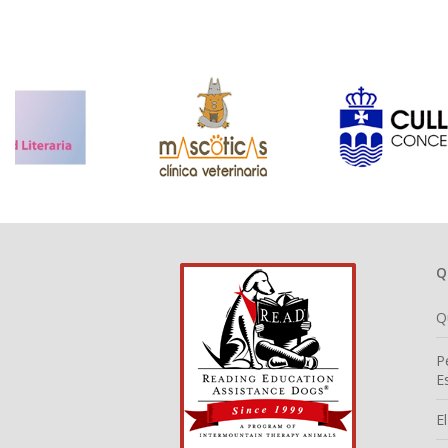
Q
Q
P
E
E