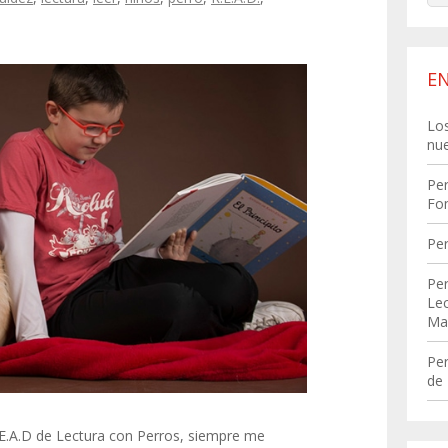
E
Los
nue
Per
Fom
Pe
Per
Lec
Ma
Per
de 
E.A.D de Lectura con Perros, siempre me