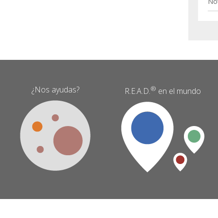
Not
¿Nos ayudas?
®
R.E.A.D.
en el mundo