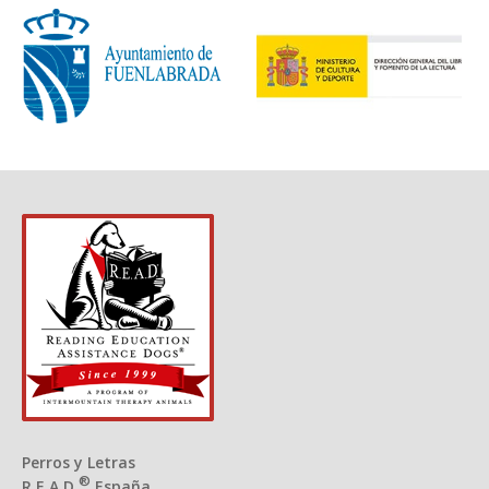
Perros y Letras
®
R.E.A.D.
España