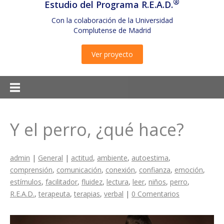
®
Estudio del Programa R.E.A.D.
Con la colaboración de la Universidad
Complutense de Madrid
Ver proyecto
Y el perro, ¿qué hace?
admin
|
General
|
actitud
,
ambiente
,
autoestima
,
comprensión
,
comunicación
,
conexión
,
confianza
,
emoción
,
estímulos
,
facilitador
,
fluidez
,
lectura
,
leer
,
niños
,
perro
,
R.E.A.D.
,
terapeuta
,
terapias
,
verbal
|
0 Comentarios